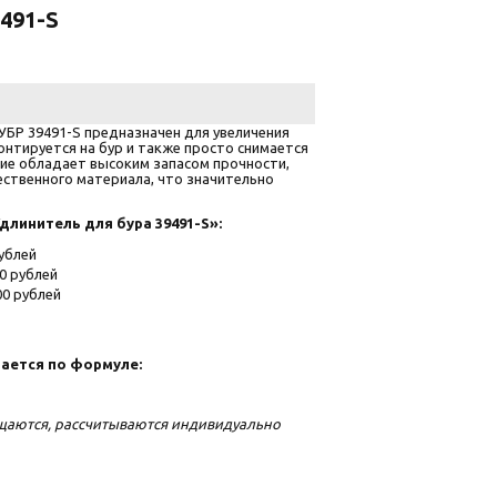
491-S
ЗУБР 39491-S предназначен для увеличения
онтируется на бур и также просто снимается
лие обладает высоким запасом прочности,
чественного материала, что значительно
линитель для бура 39491-S»:
ублей
0 рублей
0 рублей
ается по формуле:
ещаются, рассчитываются индивидуально