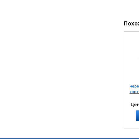
Похо
Чере
сорт
Цен