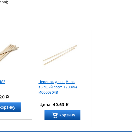
ов);
182
Черенок для щёток
высший сорт 1200мм
И00002048
.20
Р
Цена: 40.63
Р
 корзину
В корзину