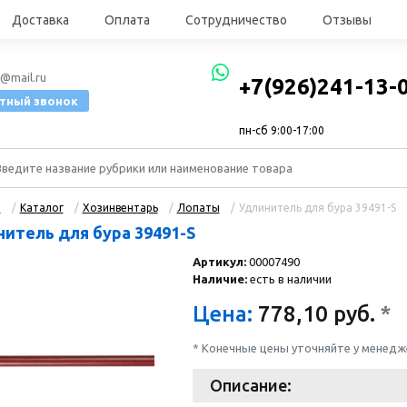
Доставка
Оплата
Сотрудничество
Отзывы
@mail.ru
+7(926)241-13-
тный звонок
пн-сб 9:00-17:00
я
/
Каталог
/
Хозинвентарь
/
Лопаты
/
Удлинитель для бура 39491-S
итель для бура 39491-S
Артикул:
00007490
Наличие:
есть в наличии
Цена:
778,10
руб.
*
* Конечные цены уточняйте у менед
Описание: