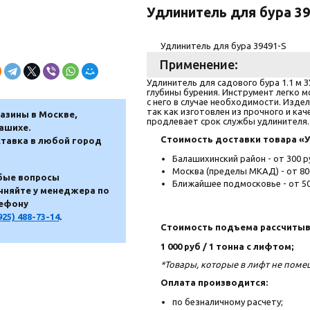
Удлинитель для бура 39
Удлинитель для бура 39491-S
Применение:
Удлинитель для садового бура 1.1 м 
глубины бурения. Инструмент легко м
с него в случае необходимости. Изде
так как изготовлен из прочного и ка
азины в Москве,
продлевает срок службы удлинителя.
ашихе.
Стоимость доставки товара «Уд
тавка в любой город
Балашихинский район - от 300 р
Москва (пределы МКАД) - от 80
ые вопросы
Ближайшее подмосковье - от 50
чняйте у менеджера по
ефону
925) 488-73-14
.
Стоимость подъема рассчитыв
1 000 руб / 1 тонна с лифтом;
*Товары, которые в лифт не пом
Оплата производится:
по безналичному расчету;