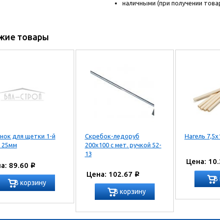
наличными (при получении товар
жие товары
нок для щетки 1-й
Скребок-ледоруб
Нагель 7,5х
 25мм
200х100 с мет. ручкой 52-
13
Цена: 10
а: 89.60
Р
Цена: 102.67
Р
В
В корзину
В корзину