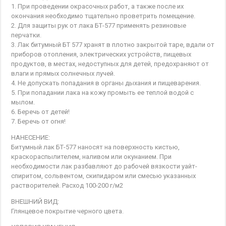
1. При проведении окрасочных работ, а также после их
окончания необходимо тщательно проветрить помещение.
2. Для защиты рук от лака БТ-577 применять резиновые
перчатки.
3. Лак битумный БТ 577 хранят в плотно закрытой таре, вдали от
приборов отопления, электрических устройств, пищевых
продуктов, в местах, недоступных для детей, предохраняют от
влаги и прямых солнечных лучей.
4. Не допускать попадания в органы дыхания и пищеварения.
5. При попадании лака на кожу промыть ее теплой водой с
мылом.
6. Беречь от детей!
7. Беречь от огня!
НАНЕСЕНИЕ:
Битумный лак БТ-577 наносят на поверхность кистью,
краскораспылителем, наливом или окунанием. При
необходимости лак разбавляют до рабочей вязкости уайт-
спиритом, сольвентом, скипидаром или смесью указанных
растворителей. Расход 100-200 г/м2
ВНЕШНИЙ ВИД:
Глянцевое покрытие черного цвета.