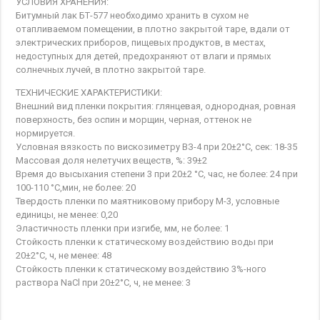
УСЛОВИЯ ХРАНЕНИЯ:
Битумный лак БТ-577 необходимо хранить в сухом не
отапливаемом помещении, в плотно закрытой таре, вдали от
электрических приборов, пищевых продуктов, в местах,
недоступных для детей, предохраняют от влаги и прямых
солнечных лучей, в плотно закрытой таре.
ТЕХНИЧЕСКИЕ ХАРАКТЕРИСТИКИ:
Внешний вид пленки покрытия: глянцевая, однородная, ровная
поверхность, без оспин и морщин, черная, оттенок не
нормируется.
Условная вязкость по вискозиметру ВЗ-4 при 20±2°С, сек: 18-35
Массовая доля нелетучих веществ, %: 39±2
Время до высыхания степени 3 при 20±2 °С, час, не более: 24 при
100-110 °С,мин, не более: 20
Твердость пленки по маятниковому прибору М-3, условные
единицы, не менее: 0,20
Эластичность пленки при изгибе, мм, не более: 1
Стойкость пленки к статическому воздействию воды при
20±2°С, ч, не менее: 48
Стойкость пленки к статическому воздействию 3%-ного
раствора NaCl при 20±2°С, ч, не менее: 3