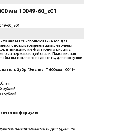
00 мм 10049-60_z01
049-60_z01
нта является использование его для
аниях с использованием шпаклевочных
ок и придание им фактурного рисунка.
ено из нержавеющей стали. Пластиковая
тобы вы могли его подвесить, для просушки
атель Зубр "Эксперт" 600 мм 10049-
ублей
0 рублей
0 рублей
ается по формуле:
ещаются, рассчитываются индивидуально