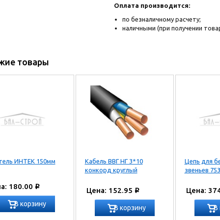
Оплата производится:
по безналичному расчету;
наличными (при получении товар
жие товары
ель ИНТЕК 150мм
Кабель ВВГ НГ 3*10
Цепь для б
конкорд круглый
звеньев 75
а: 180.00
Р
Цена: 152.95
Цена: 37
Р
В корзину
В корзину
В