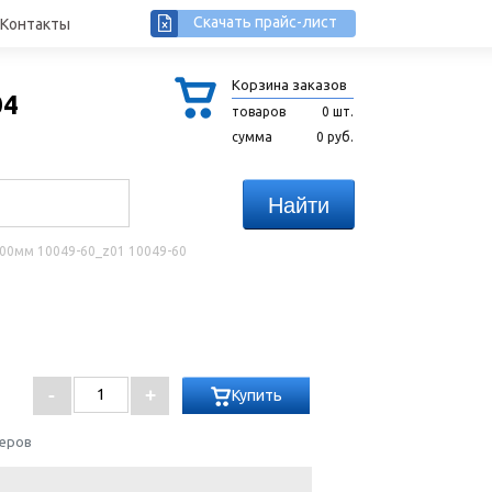
Скачать прайс-лист
Контакты
Корзина заказов
04
товаров
0 шт.
сумма
0 руб.
00мм 10049-60_z01 10049-60
Купить
жеров