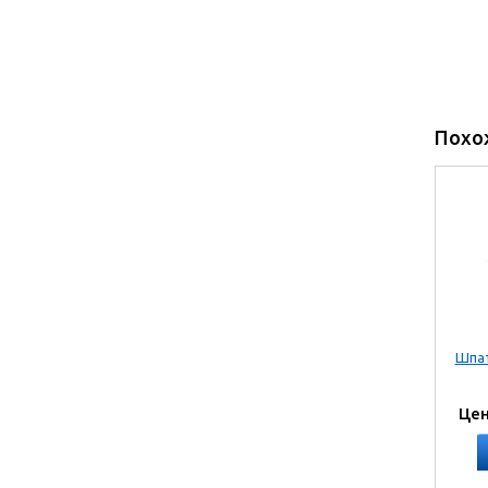
Похо
Шпат
Цен