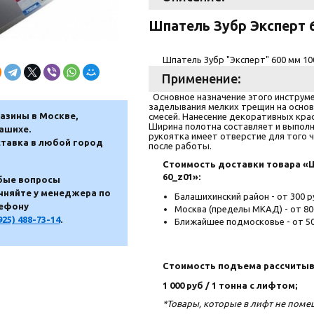
Шпатель Зубр Эксперт 6
Шпатель Зубр "Эксперт" 600 мм 10
Применение:
Основное назначение этого инструме
заделывания мелких трещин на основ
азины в Москве,
смесей. Нанесение декоративных крас
Ширина полотна составляет и выполн
ашихе.
рукоятка имеет отверстие для того ч
тавка в любой город
после работы.
Стоимость доставки товара «Шп
60_z01»:
ые вопросы
чняйте у менеджера по
Балашихинский район - от 300 р
ефону
Москва (пределы МКАД) - от 80
925) 488-73-14
.
Ближайшее подмосковье - от 50
Стоимость подъема рассчитыв
1 000 руб / 1 тонна с лифтом;
*Товары, которые в лифт не пом