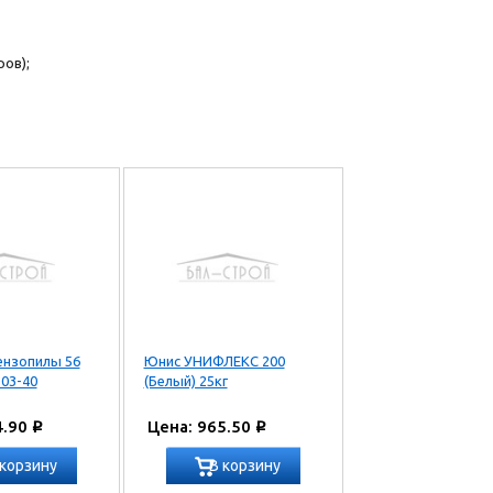
ов);
ензопилы 56
Юнис УНИФЛЕКС 200
303-40
(Белый) 25кг
4.90
Цена: 965.50
Р
Р
 корзину
В корзину