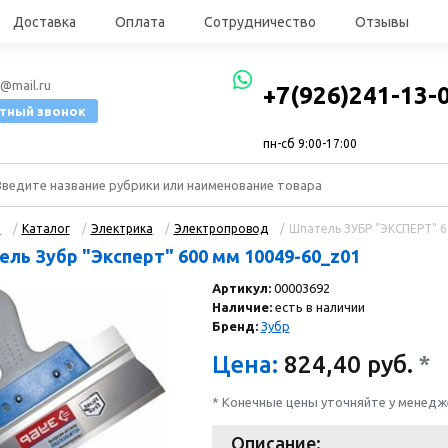
Доставка
Оплата
Сотрудничество
Отзывы
@mail.ru
+7(926)241-13-
тный звонок
пн-сб 9:00-17:00
я
/
Каталог
/
Электрика
/
Электропровод
/
Шпатель ЗУБР "ЭКСПЕРТ" 6
ль Зубр "Эксперт" 600 мм 10049-60_z01
Артикул:
00003692
Наличие:
есть в наличии
Бренд:
Зубр
Цена:
824,40
руб.
*
* Конечные цены уточняйте у менед
Описание: